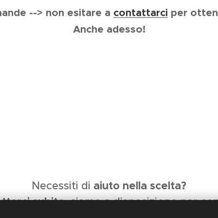
ande --> non esitare a
contattarci
per ottene
Anche adesso!
aiuto nella scelta?
Necessiti di
a
ttarci subito
con
, siamo a disposizione per
di Palladino Domenico -
Via Vittorio Veneto 9 - 80145 