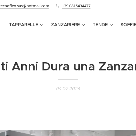
tecnoflex.sas@hotmail.com
+39 0815434477
TAPPARELLE
ZANZARIERE
TENDE
SOFFI
i Anni Dura una Zanza
04.07.2024