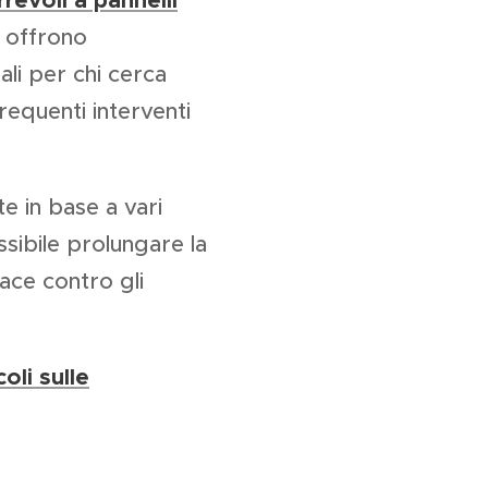
revoli a pannelli
, offrono
ali per chi cerca
requenti interventi
e in base a vari
sibile prolungare la
ace contro gli
coli sulle