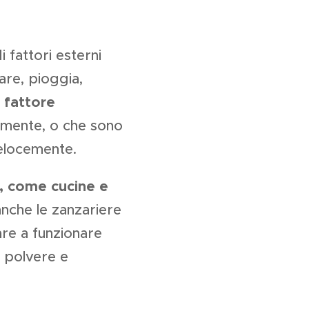
 fattori esterni
are, pioggia,
n fattore
emente, o che sono
velocemente.
o, come cucine e
 anche le zanzariere
are a funzionare
i polvere e