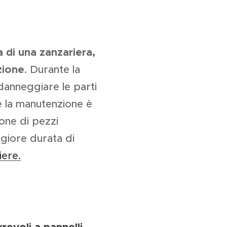
 di una zanzariera,
zione
. Durante la
danneggiare le parti
e la manutenzione è
one di pezzi
ggiore durata di
iere.