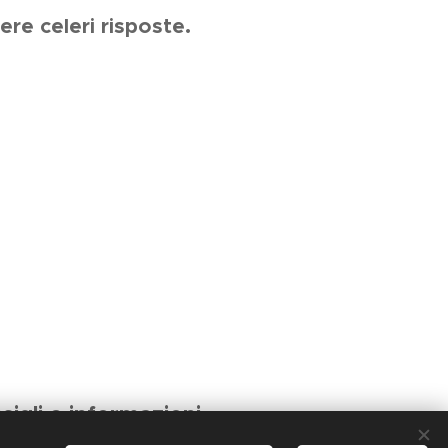
re celeri risposte.
sigli e informazioni.
(NA)
-
0815434477