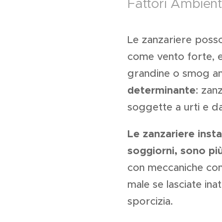
Fattori Ambienta
Le zanzariere posso
come vento forte, el
grandine o smog amb
determinante
: zan
soggette a urti e da
Le zanzariere insta
soggiorni, sono più
con meccaniche comp
male se lasciate in
sporcizia.