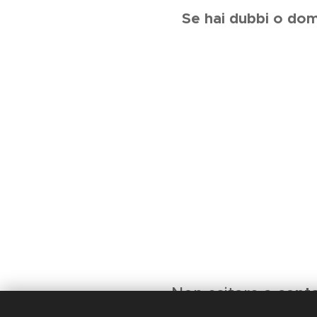
Se hai dubbi o dom
cont
Non esitare a
Tecnoflex S.a.s. 