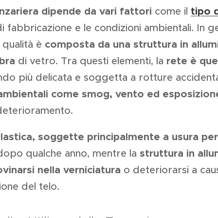
nzariera dipende da vari fattori
come il
tipo 
li di fabbricazione e le condizioni ambientali. In 
 qualità è
composta da una struttura in allum
ibra
di vetro. Tra questi elementi, la
rete è que
ndo più delicata e soggetta a rotture accident
ambientali come smog, vento ed esposizion
deterioramento.
lastica, soggette principalmente a usura per 
 dopo qualche anno, mentre la
struttura in allu
vinarsi nella verniciatura
o deteriorarsi a caus
ione del telo.