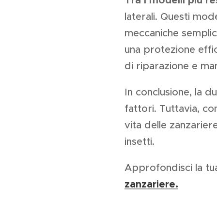
Tra i modelli più re
laterali. Questi mo
meccaniche semplici 
una protezione effic
di riparazione e ma
In conclusione, la d
fattori. Tuttavia, 
vita delle zanzarie
insetti.
Approfondisci la tu
zanzariere.