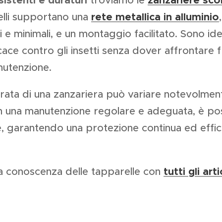
sistenti e duraturi
troviamo le
zanzariere scor
delli supportano una
rete metallica in alluminio
e minimali, e un montaggio facilitato. Sono ide
ace contro gli insetti senza dover affrontare f
nutenzione.
urata di una zanzariera può variare notevolment
con una manutenzione regolare e adeguata, è pos
re, garantendo una protezione continua ed effic
a conoscenza delle tapparelle con
tutti gli arti