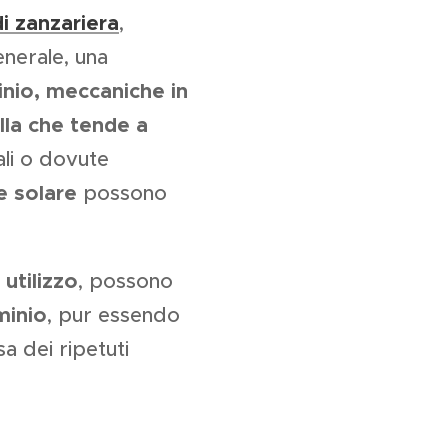
di zanzariera
,
generale, una
inio, meccaniche in
lla che tende a
ali o dovute
e solare
possono
utilizzo
, possono
minio
, pur essendo
a dei ripetuti