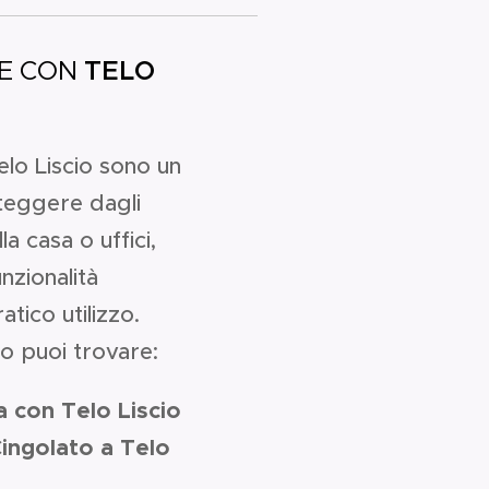
LE CON
TELO
elo Liscio sono un
teggere dagli
la casa o uffici,
nzionalità
tico utilizzo.
amo puoi trovare:
a con Telo Liscio
Cingolato a Telo