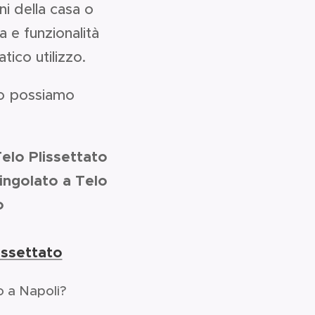
rni della casa o
a e funzionalità
tico utilizzo.
amo possiamo
Telo Plissettato
Cingolato a Telo
o
issettato
to a Napoli?