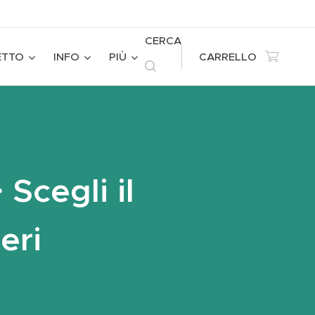
CERCA
ETTO
INFO
PIÙ
CARRELLO
cegli il
eri