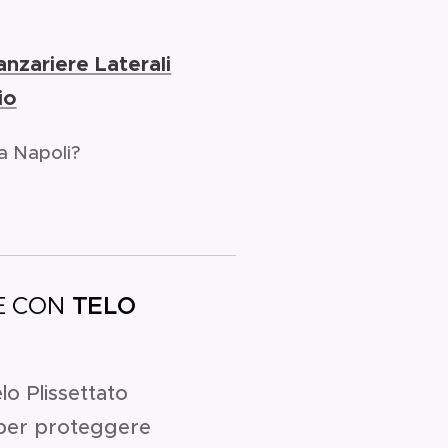
anzariere Laterali
io
 a Napoli?
E CON
TELO
lo Plissettato
 per proteggere