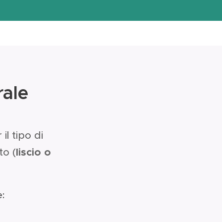
rale
il tipo di
to (
liscio o
e: