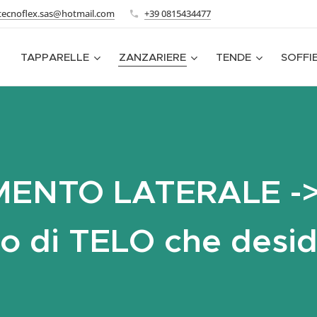
tecnoflex.sas@hotmail.com
+39 0815434477
TAPPARELLE
ZANZARIERE
TENDE
SOFFI
ENTO LATERALE -> S
po di TELO che desid