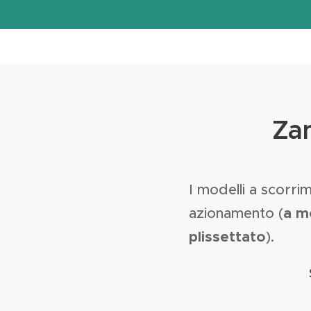
Zan
I modelli a scorrim
azionamento (
a mo
plissettato
).
S