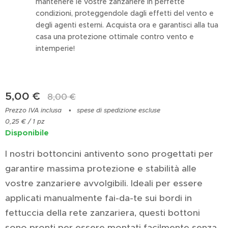
mantenere le vostre zanzariere in perfette
condizioni, proteggendole dagli effetti del vento e
degli agenti esterni. Acquista ora e garantisci alla tua
casa una protezione ottimale contro vento e
intemperie!
5,00
€
8,00
€
Prezzo IVA inclusa
spese di spedizione escluse
0,25 € / 1 pz
Disponibile
I nostri bottoncini antivento sono progettati per
garantire massima protezione e stabilità alle
vostre zanzariere avvolgibili. Ideali per essere
applicati manualmente fai-da-te sui bordi in
fettuccia della rete zanzariera, questi bottoni
sono pronti per essere montati facilmente senza