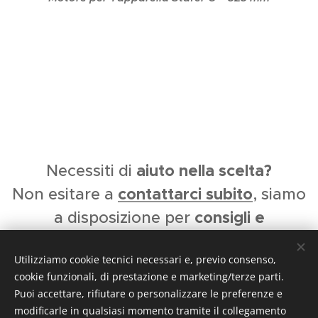
aiuto nella scelta?
Necessiti di
conta
ttarci subito
Non esitare a
, siamo
consigli e
a disposizione per
informazioni.
Utilizziamo cookie tecnici necessari e, previo consenso,
Tecnoflex S.a.s. di Palladino Domenico -
Via
cookie funzionali, di prestazione e marketing/terze parti.
Vittorio Veneto 9 - 80145 (NA)
-
0815434477
Puoi accettare, rifiutare o personalizzare le preferenze e
modificarle in qualsiasi momento tramite il collegamento