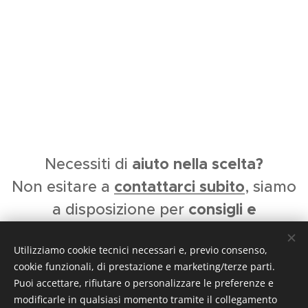
aiuto nella scelta?
Necessiti di
conta
ttarci subito
Non esitare a
, siamo
consigli e
a disposizione per
informazioni.
Utilizziamo cookie tecnici necessari e, previo consenso,
Tecnoflex S.a.s. di Palladino Domenico -
Via
cookie funzionali, di prestazione e marketing/terze parti.
Vittorio Veneto 9 - 80145 (NA)
-
0815434477
Puoi accettare, rifiutare o personalizzare le preferenze e
modificarle in qualsiasi momento tramite il collegamento