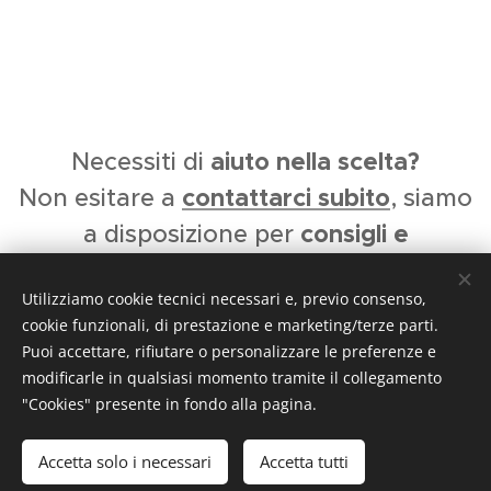
aiuto nella scelta?
Necessiti di
conta
ttarci subito
Non esitare a
, siamo
consigli e
a disposizione per
informazioni.
Utilizziamo cookie tecnici necessari e, previo consenso,
Tecnoflex S.a.s. di Palladino Domenico -
Via
cookie funzionali, di prestazione e marketing/terze parti.
Vittorio Veneto 9 - 80145 (NA)
-
0815434477
Puoi accettare, rifiutare o personalizzare le preferenze e
modificarle in qualsiasi momento tramite il collegamento
"Cookies" presente in fondo alla pagina.
Accetta solo i necessari
Accetta tutti