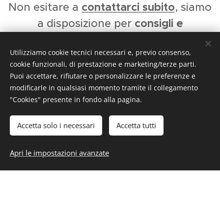
conta
ttarci subito
Non esitare a
, siamo
consigli e
a disposizione per
informazioni.
Utilizziamo cookie tecnici necessari e, previo consenso,
Tecnoflex S.a.s. di Palladino Domenico -
Via
cookie funzionali, di prestazione e marketing/terze parti.
Vittorio Veneto 9 - 80145 (NA)
-
0815434477
Puoi accettare, rifiutare o personalizzare le preferenze e
modificarle in qualsiasi momento tramite il collegamento
"Cookies" presente in fondo alla pagina.
Accetta solo i necessari
Accetta tutti
Aggiungi al carrello
Apri le impostazioni avanzate
Utilizziamo Microsoft Clarity, previo consenso, per analizzare l'utilizzo del sito e
migliorare i nostri servizi e la nostra pubblicità. Tecnoflex e Microsoft possono
trattare dati di navigazione tramite cookie e tecnologie simili. Maggiori
informazioni nella
Privacy Policy
e nella
Cookie Policy
.