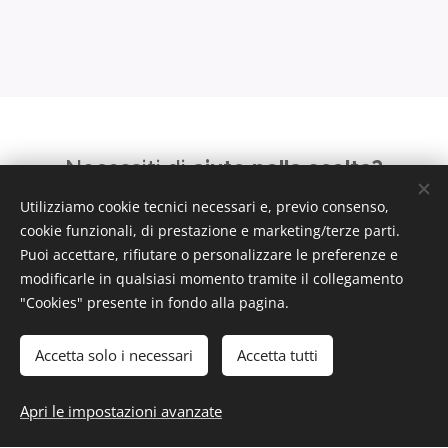
aiuto nella scelta?
Necessiti di
conta
ttarci subito
Non esitare a
, siamo
Utilizziamo cookie tecnici necessari e, previo consenso,
consigli e
cookie funzionali, di prestazione e marketing/terze parti.
a disposizione per
Puoi accettare, rifiutare o personalizzare le preferenze e
informazioni.
modificarle in qualsiasi momento tramite il collegamento
"Cookies" presente in fondo alla pagina.
Tecnoflex S.a.s. di Palladino Domenico -
Via
Vittorio Veneto 9 - 80145 (NA)
-
0815434477
Accetta solo i necessari
Accetta tutti
Apri le impostazioni avanzate