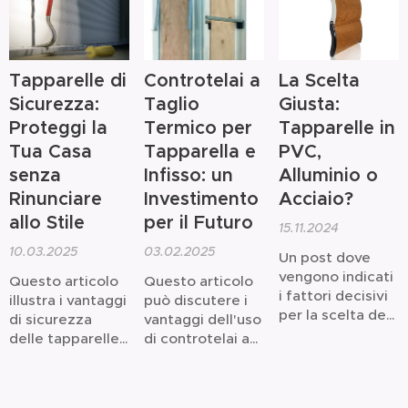
Tapparelle di
Controtelai a
La Scelta
Sicurezza:
Taglio
Giusta:
Proteggi la
Termico per
Tapparelle in
Tua Casa
Tapparella e
PVC,
senza
Infisso: un
Alluminio o
Rinunciare
Investimento
Acciaio?
allo Stile
per il Futuro
15.11.2024
10.03.2025
03.02.2025
Un post dove
vengono indicati
Questo articolo
Questo articolo
i fattori decisivi
illustra i vantaggi
può discutere i
per la scelta del
di sicurezza
vantaggi dell'uso
materiale della
delle tapparelle
di controtelai a
tapparelle.
senza
taglio termico
compromettere
per tapparelle.
lo stile della casa