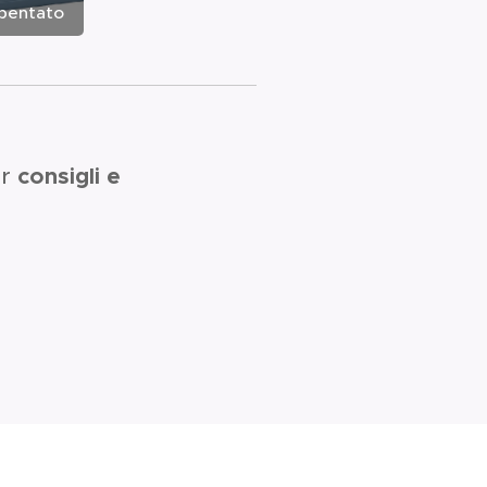
ibentato
er
consigli e