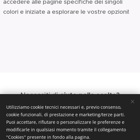
accedere alle pagine specifiche dei singoli
colori e iniziate a esplorare le vostre opzioni!
aiuto nella scelta?
Necessiti di
conta
ttarci subito
Non esitare a
, siamo
Utilizziamo cookie tecnici necessari e, previo consenso,
consigli e
cookie funzionali, di prestazione e marketing/terze parti.
a disposizione per
Puoi accettare, rifiutare o personalizzare le preferenze e
informazioni.
modificarle in qualsiasi momento tramite il collegamento
"Cookies" presente in fondo alla pagina.
Tecnoflex S.a.s. di Palladino Domenico -
Via